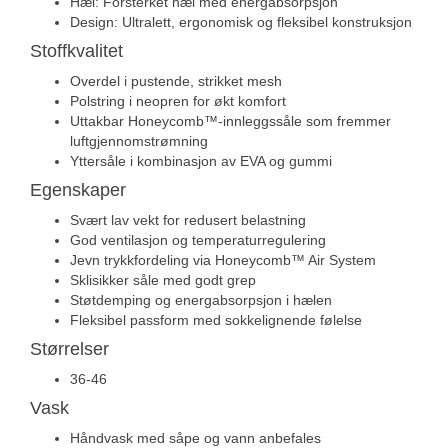
Hæl: Forsterket hæl med energabsorpsjon
Design: Ultralett, ergonomisk og fleksibel konstruksjon
Stoffkvalitet
Overdel i pustende, strikket mesh
Polstring i neopren for økt komfort
Uttakbar Honeycomb™-innleggssåle som fremmer
luftgjennomstrømning
Yttersåle i kombinasjon av EVA og gummi
Egenskaper
Svært lav vekt for redusert belastning
God ventilasjon og temperaturregulering
Jevn trykkfordeling via Honeycomb™ Air System
Sklisikker såle med godt grep
Støtdemping og energabsorpsjon i hælen
Fleksibel passform med sokkelignende følelse
Størrelser
36-46
Vask
Håndvask med såpe og vann anbefales