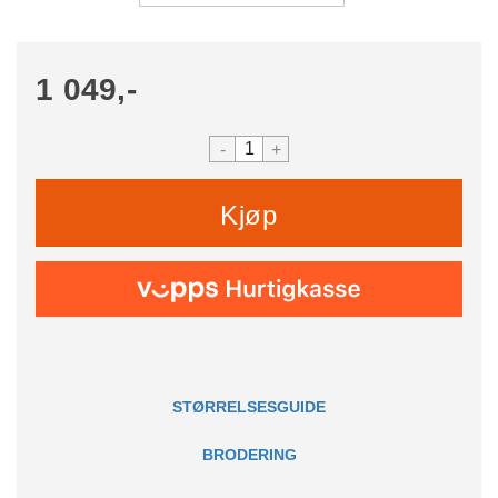
1 049,-
-
+
Kjøp
STØRRELSESGUIDE
BRODERING