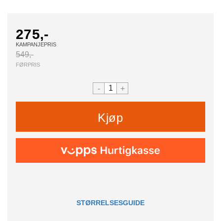
275,-
KAMPANJEPRIS
549,-
FØRPRIS
-
+
Kjøp
STØRRELSESGUIDE