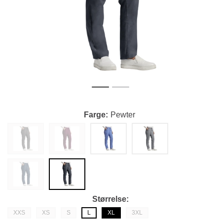
Farge
Pewter
Størrelse
XXS
XS
S
L
XL
3XL