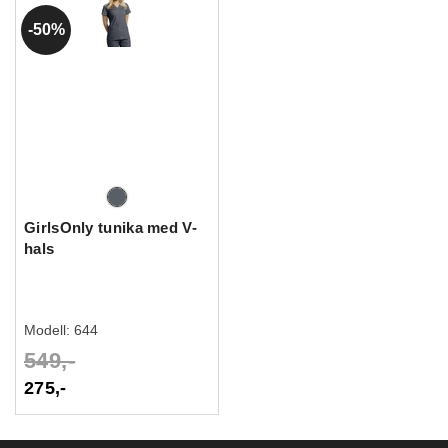
50%
GirlsOnly tunika med V-
hals
Modell:
644
549,-
275,-