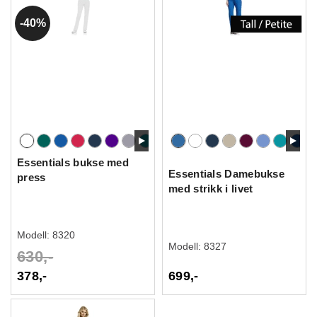
40%
Essentials bukse med
Essentials Damebukse
press
med strikk i livet
Modell:
8320
Modell:
8327
630,-
378,-
699,-