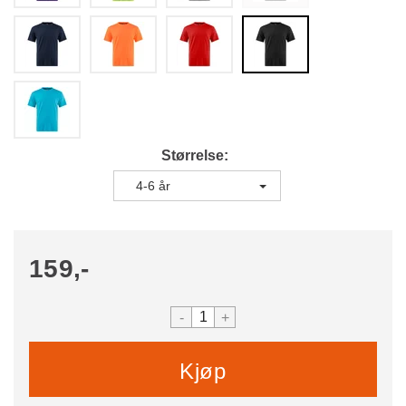
Størrelse
4-6 år
159,-
-
+
Kjøp