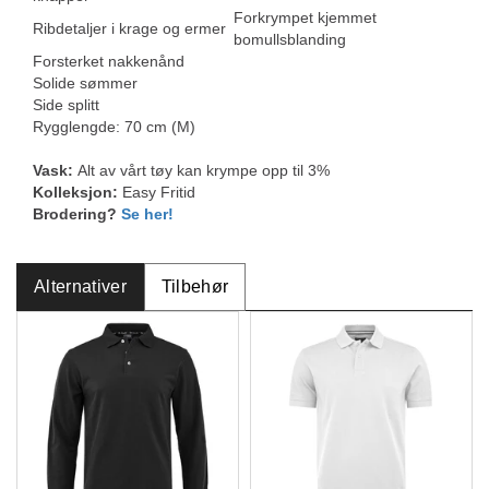
Forkrympet kjemmet
Ribdetaljer i krage og ermer
bomullsblanding
Forsterket nakkenånd
Solide sømmer
Side splitt
Rygglengde: 70 cm (M)
Vask:
Alt av vårt tøy kan krympe opp til 3%
Kolleksjon:
Easy Fritid
Brodering?
Se her!
Alternativer
Tilbehør