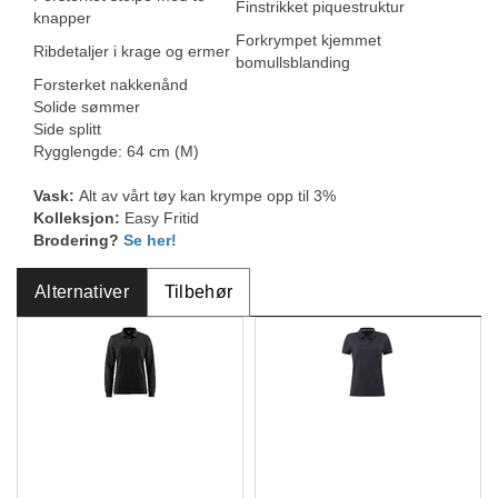
Finstrikket piquestruktur
knapper
Forkrympet kjemmet
Ribdetaljer i krage og ermer
bomullsblanding
Forsterket nakkenånd
Solide sømmer
Side splitt
Rygglengde: 64 cm (M)
Vask:
Alt av vårt tøy kan krympe opp til 3%
Kolleksjon:
Easy Fritid
Brodering?
Se her!
Alternativer
Tilbehør