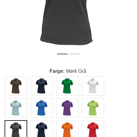
Farge
Mørk Grå