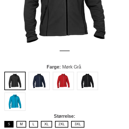
Farge
Mørk Grå
Størrelse
S
M
L
XL
2XL
3XL