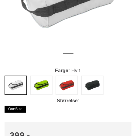
Farge
Hvit
Størrelse
OneSize
399,-