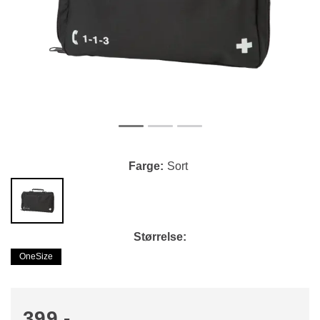
Farge
Sort
Størrelse
OneSize
399,-