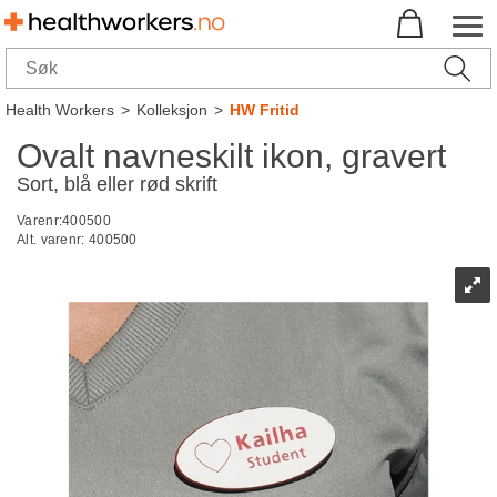
Health Workers
>
Kolleksjon
>
HW Fritid
Ovalt navneskilt ikon, gravert
Sort, blå eller rød skrift
Varenr:
400500
Alt. varenr:
400500