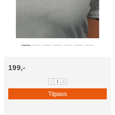
199,-
-
+
Tilpass