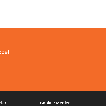
ode!
ier
Sosiale Medier