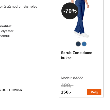
ler å gå ned en størrelse
70%
kvalitet
olyester
Bomull
Scrub Zone dame
bukse
Modell:
83222
499,-
150,-
Velg