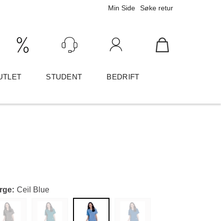
Min Side
Søke retur
Ink/Eks mva
Logg inn
UTLET
STUDENT
BEDRIFT
rge
Ceil Blue