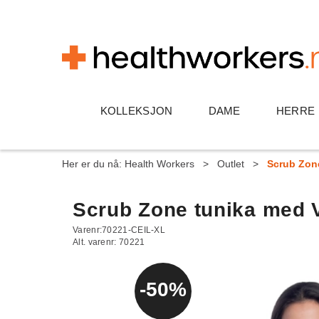
KOLLEKSJON
DAME
HERRE
Her er du nå:
Health Workers
>
Outlet
>
Scrub Zon
Scrub Zone tunika med 
Varenr:
70221-CEIL-XL
Alt. varenr:
70221
50%