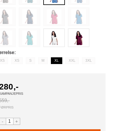
ørrelse
XS
XS
S
M
XL
XXL
3XL
280,-
KAMPANJEPRIS
559,-
FØRPRIS
-
+