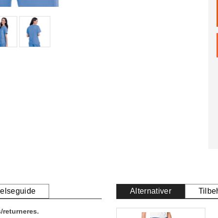
relseguide
Alternativer
Tilbe
/returneres.