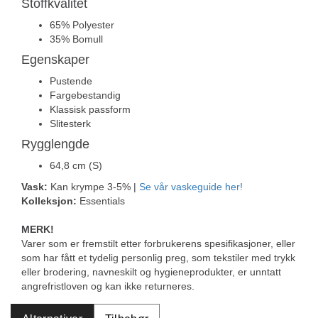
Stoffkvalitet
65% Polyester
35% Bomull
Egenskaper
Pustende
Fargebestandig
Klassisk passform
Slitesterk
Rygglengde
64,8 cm (S)
Vask:
Kan krympe 3-5% |
Se vår vaskeguide her!
Kolleksjon:
Essentials
MERK!
Varer som er fremstilt etter forbrukerens spesifikasjoner, eller
som har fått et tydelig personlig preg, som tekstiler med trykk
eller brodering, navneskilt og hygieneprodukter, er unntatt
angrefristloven og kan ikke returneres.