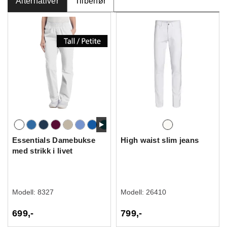
Alternativer
Tilbehør
Essentials Damebukse
High waist slim jeans
med strikk i livet
Modell:
8327
Modell:
26410
699,-
799,-