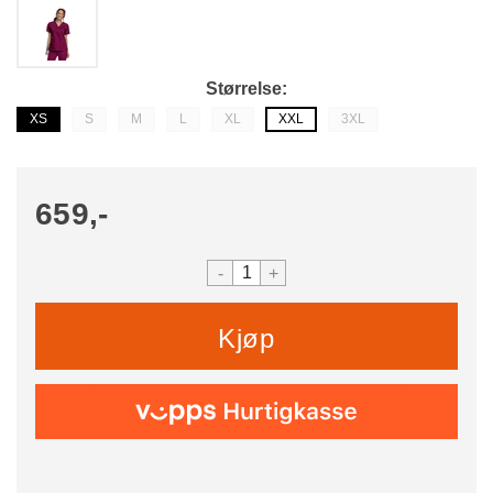
Størrelse
XS
S
M
L
XL
XXL
3XL
659,-
-
+
Kjøp