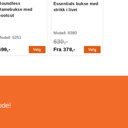
Boundless
Essentials bukse med
Damebukse med
strikk i livet
bootcut
Modell:
8380
Modell:
5251
630,-
699,-
Fra 378,-
Velg
Velg
ode!