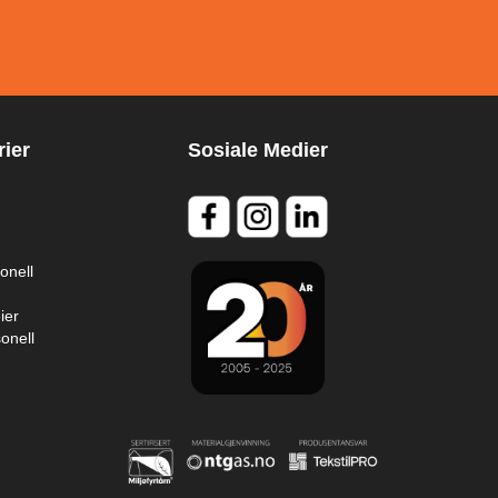
ier
Sosiale Medier
onell
ier
onell