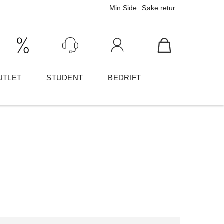
Min Side
Søke retur
Ink/Eks mva
Logg inn
UTLET
STUDENT
BEDRIFT