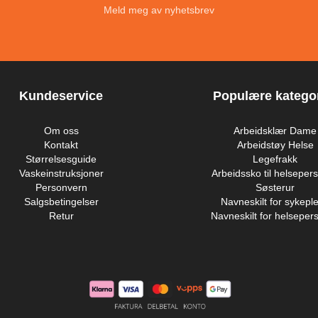
Meld meg av nyhetsbrev
Kundeservice
Populære kategor
Om oss
Arbeidsklær Dame
Kontakt
Arbeidstøy Helse
Størrelsesguide
Legefrakk
Vaskeinstruksjoner
Arbeidssko til helsepers
Personvern
Søsterur
Salgsbetingelser
Navneskilt for sykeple
Retur
Navneskilt for helsepers