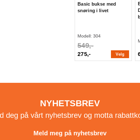
Basic bukse med
snøring i livet
Modell:
304
549,-
275,-
Velg
NYHETSBREV
d deg på vårt nyhetsbrev og motta rabattk
Meld meg på nyhetsbrev