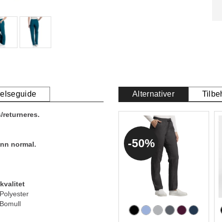
relseguide
Alternativer
Tilbe
/returneres.
50%
enn normal.
kvalitet
Polyester
Bomull