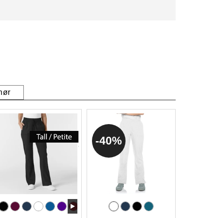
hør
40%