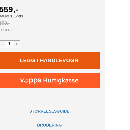
559,-
KAMPANJEPRIS
699,-
FØRPRIS
-
+
STØRRELSESGUIDE
BRODERING