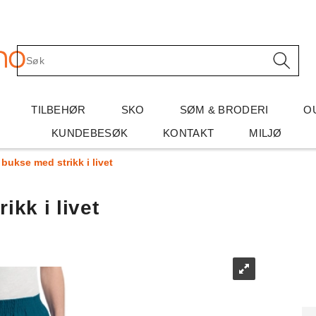
TILBEHØR
SKO
SØM & BRODERI
O
KUNDEBESØK
KONTAKT
MILJØ
 bukse med strikk i livet
ikk i livet