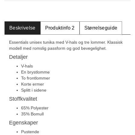
Beskrivelse
Produktinfo 2
Størrelseguide
Essentials unisex tunika med V-hals og tre lommer. Klassisk
modell med romslig passform og god bevegelighet.
Detaljer
V-hals
En brystlomme
To frontlommer
Korte ermer
Splitt i sidene
Stoffkvalitet
65% Polyester
35% Bomull
Egenskaper
Pustende