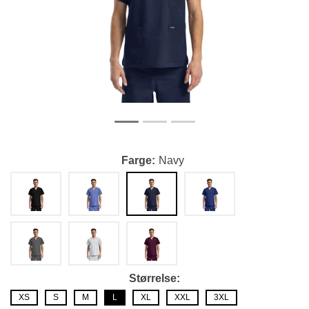
Farge
Navy
Størrelse
XS
S
M
L
XL
XXL
3XL