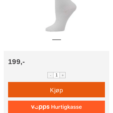
199,-
-
+
Kjøp