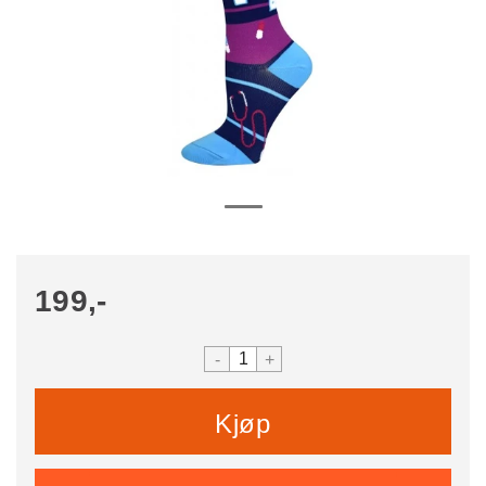
199,-
-
+
Kjøp