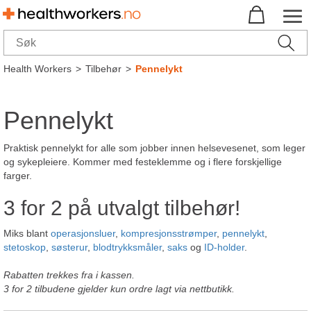
Health Workers
>
Tilbehør
>
Pennelykt
Pennelykt
Praktisk pennelykt for alle som jobber innen helsevesenet, som leger
og sykepleiere. Kommer med festeklemme og i flere forskjellige
farger.
3 for 2 på utvalgt tilbehør!
Miks blant
operasjonsluer
,
kompresjonsstrømper
,
pennelykt
,
stetoskop
,
søsterur
,
blodtrykksmåler
,
saks
og
ID-holder
.
Rabatten trekkes fra i kassen.
3 for 2 tilbudene gjelder kun ordre lagt via nettbutikk.