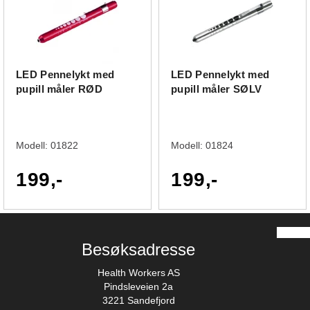
LED Pennelykt med
LED Pennelykt med
pupill måler RØD
pupill måler SØLV
Modell:
01822
Modell:
01824
199,-
199,-
Besøksadresse
Health Workers AS
Pindsleveien 2a
3221 Sandefjord