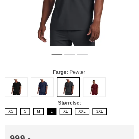
Farge
Pewter
Størrelse
XS
S
M
L
XL
XXL
3XL
999,-