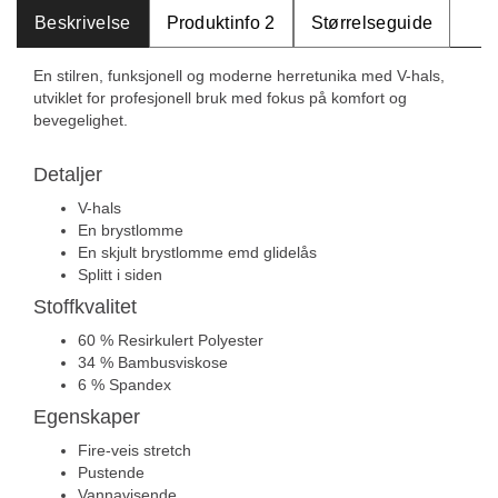
Beskrivelse
Produktinfo 2
Størrelseguide
En stilren, funksjonell og moderne herretunika med V-hals,
utviklet for profesjonell bruk med fokus på komfort og
bevegelighet.
Detaljer
V-hals
En brystlomme
En skjult brystlomme emd glidelås
Splitt i siden
Stoffkvalitet
60 % Resirkulert Polyester
34 % Bambusviskose
6 % Spandex
Egenskaper
Fire-veis stretch
Pustende
Vannavisende