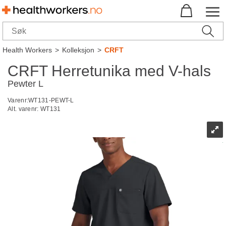
Health Workers
>
Kolleksjon
>
CRFT
CRFT Herretunika med V-hals
Pewter L
Varenr:
WT131-PEWT-L
Alt. varenr:
WT131