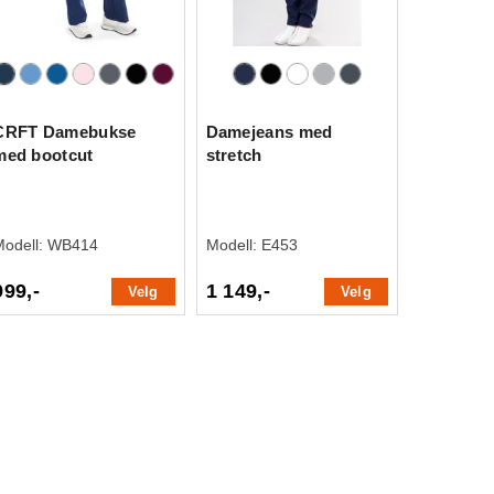
CRFT Damebukse
Damejeans med
med bootcut
stretch
Modell:
WB414
Modell:
E453
999,-
1 149,-
Velg
Velg