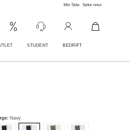
Min Side
Søke retur
Ink/Eks mva
Logg inn
UTLET
STUDENT
BEDRIFT
rge
Navy