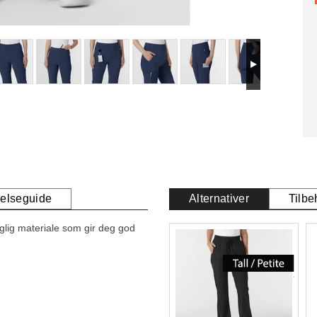
relseguide
Alternativer
Tilbe
lig materiale som gir deg god