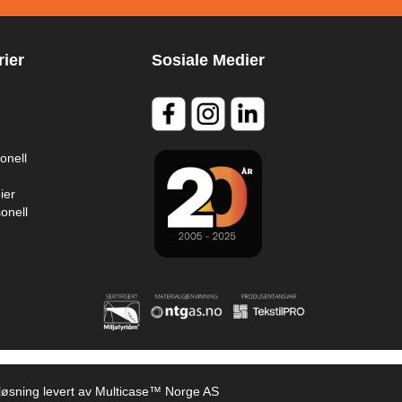
ier
Sosiale Medier
onell
ier
onell
kløsning
levert av
Multicase™ Norge AS