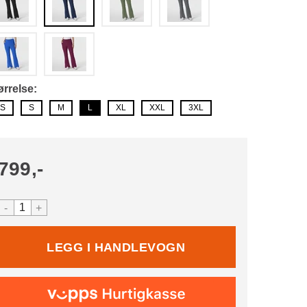
ørrelse
S
S
M
L
XL
XXL
3XL
799,-
-
+