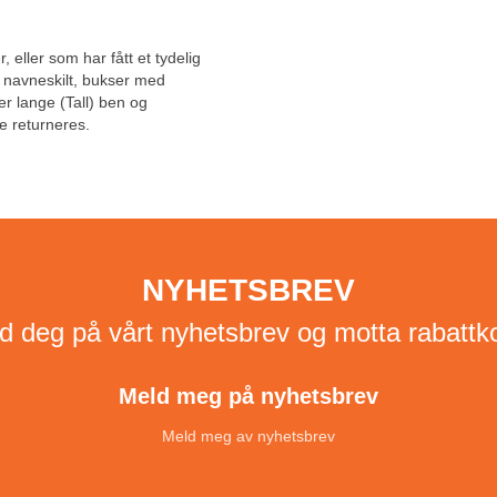
, eller som har fått et tydelig
, navneskilt, bukser med
ler lange (Tall) ben og
e returneres.
NYHETSBREV
d deg på vårt nyhetsbrev og motta rabattk
Meld meg på nyhetsbrev
Meld meg av nyhetsbrev