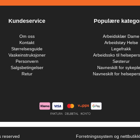
Kundeservice
Populære kategor
Om oss
Arbeidsklær Dame
Kontakt
Arbeidstøy Helse
Størrelsesguide
Legefrakk
Vaskeinstruksjoner
Arbeidssko til helsepers
Personvern
Søsterur
Salgsbetingelser
Navneskilt for sykeple
Retur
Navneskilt for helsepers
s reserved
Forretningssystem
og
nettbutik