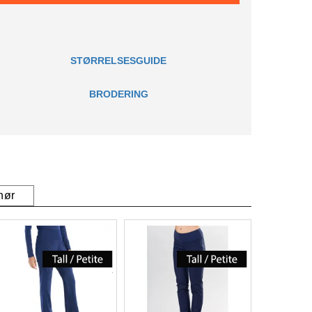
STØRRELSESGUIDE
BRODERING
hør