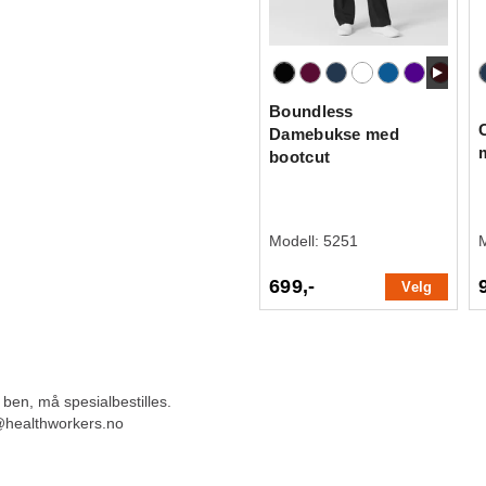
Boundless
Damebukse med
bootcut
Modell:
5251
699,-
Velg
 ben, må spesialbestilles.
g@healthworkers.no