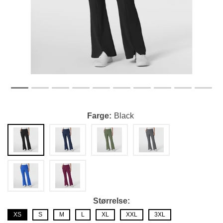
Farge
Black
Størrelse
XS
S
M
L
XL
XXL
3XL