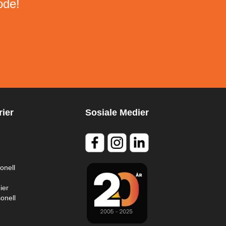
ode!
ier
Sosiale Medier
onell
ier
onell