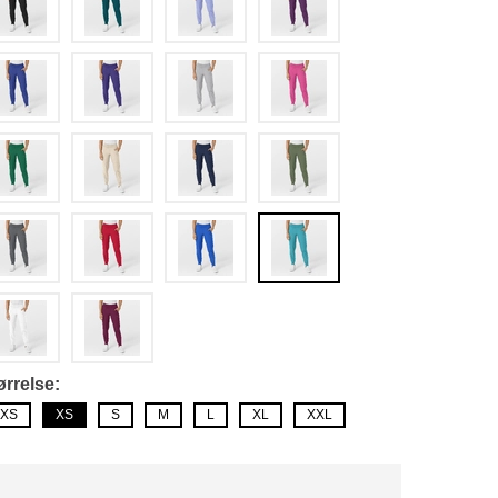
ørrelse
XS
XS
S
M
L
XL
XXL