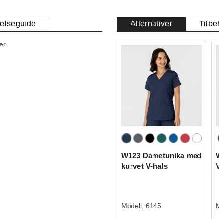
relseguide
Alternativer
Tilbe
er.
W123 Dametunika med
kurvet V-hals
Modell:
6145