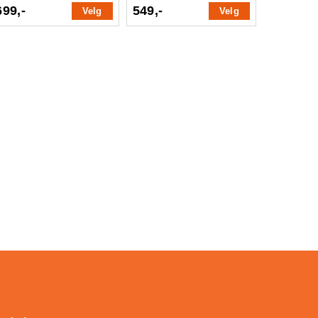
699,-
549,-
Velg
Velg