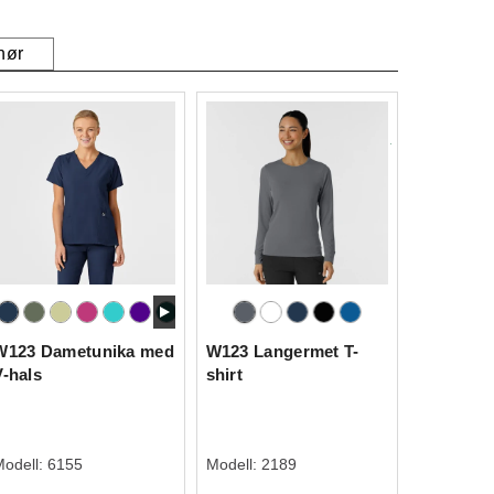
hør
W123 Dametunika med
W123 Langermet T-
V-hals
shirt
Modell:
6155
Modell:
2189