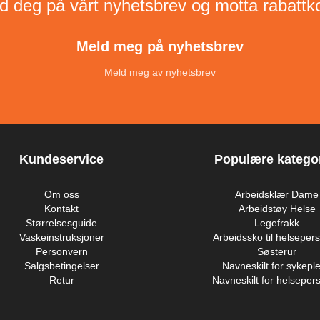
d deg på vårt nyhetsbrev og motta rabattk
Meld meg på nyhetsbrev
Meld meg av nyhetsbrev
Kundeservice
Populære kategor
Om oss
Arbeidsklær Dame
Kontakt
Arbeidstøy Helse
Størrelsesguide
Legefrakk
Vaskeinstruksjoner
Arbeidssko til helsepers
Personvern
Søsterur
Salgsbetingelser
Navneskilt for sykeple
Retur
Navneskilt for helsepers