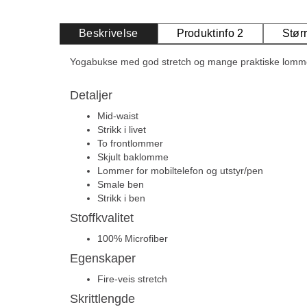
Beskrivelse
Produktinfo 2
Stør
Yogabukse med god stretch og mange praktiske lomm
Detaljer
Mid-waist
Strikk i livet
To frontlommer
Skjult baklomme
Lommer for mobiltelefon og utstyr/pen
Smale ben
Strikk i ben
Stoffkvalitet
100% Microfiber
Egenskaper
Fire-veis stretch
Skrittlengde