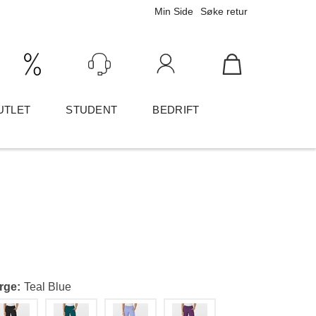
Min Side
Søke retur
Ink/Eks mva
Logg inn
UTLET
STUDENT
BEDRIFT
rge
Teal Blue