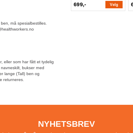
699,-
Velg
 ben, må spesialbestilles.
g@healthworkers.no
, eller som har fått et tydelig
, navneskilt, bukser med
ler lange (Tall) ben og
e returneres.
NYHETSBREV