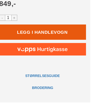
849,-
-
+
STØRRELSESGUIDE
BRODERING