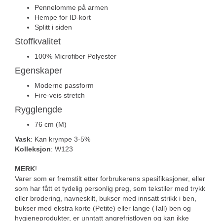
Pennelomme på armen
Hempe for ID-kort
Splitt i siden
Stoffkvalitet
100% Microfiber Polyester
Egenskaper
Moderne passform
Fire-veis stretch
Rygglengde
76 cm (M)
Vask
: Kan krympe 3-5%
Kolleksjon
: W123
MERK
!
Varer som er fremstilt etter forbrukerens spesifikasjoner, eller
som har fått et tydelig personlig preg, som tekstiler med trykk
eller brodering, navneskilt, bukser med innsatt strikk i ben,
bukser med ekstra korte (Petite) eller lange (Tall) ben og
hygieneprodukter, er unntatt angrefristloven og kan ikke