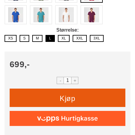
Størrelse
XS
S
M
L
XL
XXL
3XL
699,-
-
+
Kjøp