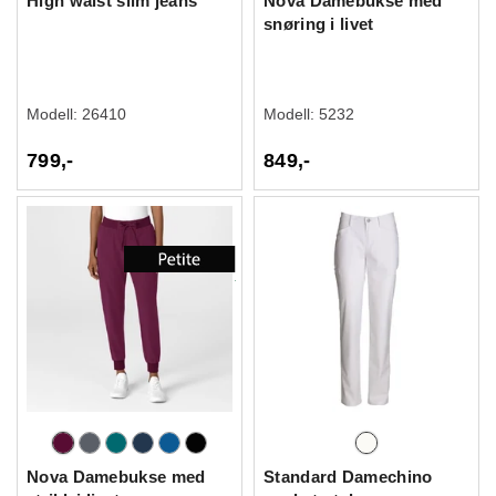
High waist slim jeans
Nova Damebukse med
snøring i livet
Modell:
26410
Modell:
5232
799,-
849,-
Nova Damebukse med
Standard Damechino