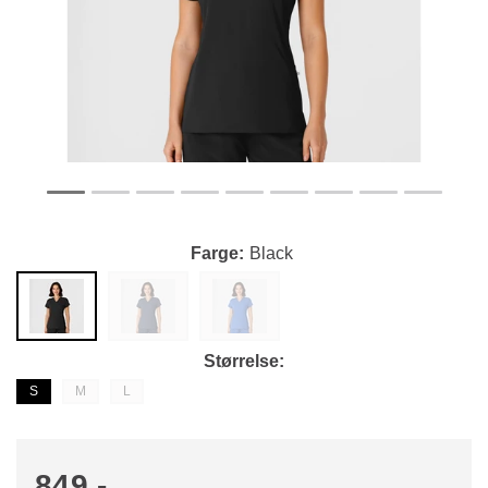
Farge
Black
Størrelse
S
M
L
849,-