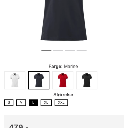
Farge
Marine
Størrelse
S
M
L
XL
XXL
479,-