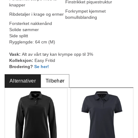
Finstrikket piquestruktur
knapper
Forkrympet kjemmet
Ribdetaljer i krage og ermer
bomullsblanding
Forsterket nakkenånd
Solide sømmer
Side splitt
Rygglengde: 64 cm (M)
Vask:
Alt av vårt tøy kan krympe opp til 3%
Kolleksjon:
Easy Fritid
Brodering?
Se her!
Alternativer
Tilbehør