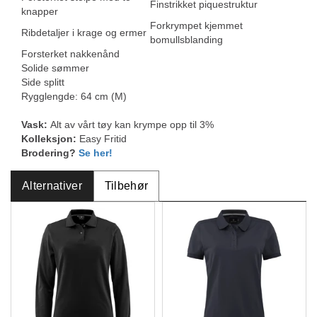
Finstrikket piquestruktur
knapper
Forkrympet kjemmet
Ribdetaljer i krage og ermer
bomullsblanding
Forsterket nakkenånd
Solide sømmer
Side splitt
Rygglengde: 64 cm (M)
Vask:
Alt av vårt tøy kan krympe opp til 3%
Kolleksjon:
Easy Fritid
Brodering?
Se her!
Alternativer
Tilbehør