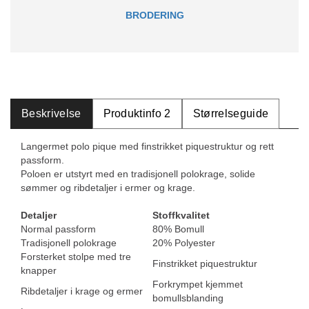
BRODERING
Beskrivelse
Produktinfo 2
Størrelseguide
Langermet polo pique med finstrikket piquestruktur og rett
passform.
Poloen er utstyrt med en tradisjonell polokrage, solide
sømmer og ribdetaljer i ermer og krage.
Detaljer
Stoffkvalitet
Normal passform
80% Bomull
Tradisjonell polokrage
20% Polyester
Forsterket stolpe med tre
Finstrikket piquestruktur
knapper
Forkrympet kjemmet
Ribdetaljer i krage og ermer
bomullsblanding