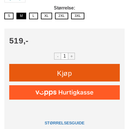
Størrelse
S
M
L
XL
2XL
3XL
519,-
-
+
Kjøp
STØRRELSESGUIDE