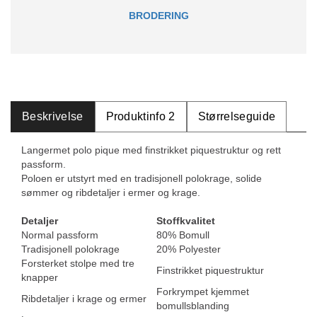
BRODERING
Beskrivelse
Produktinfo 2
Størrelseguide
Langermet polo pique med finstrikket piquestruktur og rett
passform.
Poloen er utstyrt med en tradisjonell polokrage, solide
sømmer og ribdetaljer i ermer og krage.
Detaljer
Stoffkvalitet
Normal passform
80% Bomull
Tradisjonell polokrage
20% Polyester
Forsterket stolpe med tre
Finstrikket piquestruktur
knapper
Forkrympet kjemmet
Ribdetaljer i krage og ermer
bomullsblanding