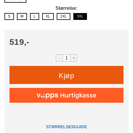
Størrelse
S
M
L
XL
2XL
3XL
519,-
-
+
Kjøp
STØRRELSESGUIDE