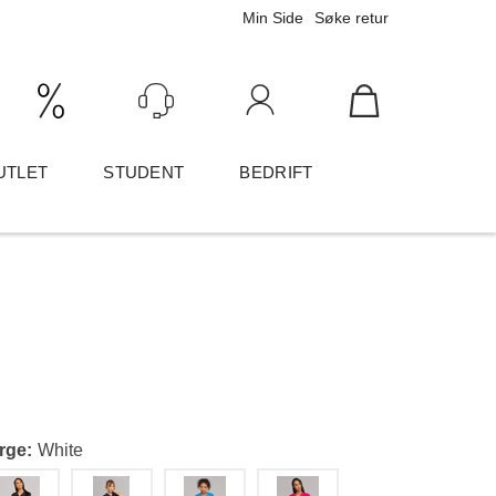
Min Side
Søke retur
Ink/Eks mva
Logg inn
UTLET
STUDENT
BEDRIFT
rge
White