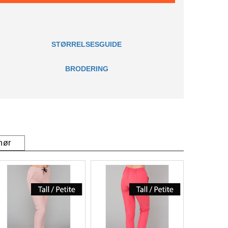
STØRRELSESGUIDE
BRODERING
hør