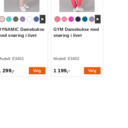
DYNAMIC Damebukse
GYM Damebukse med
med snøring i livet
snøring i livet
Modell:
E3401
Modell:
E3402
1 299,-
1 199,-
Velg
Velg