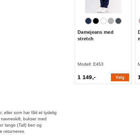
Damejeans med
stretch
Modell:
E453
1 149,-
Velg
, eller som har fått et tydelig
, navneskilt, bukser med
ler lange (Tall) ben og
e returneres.