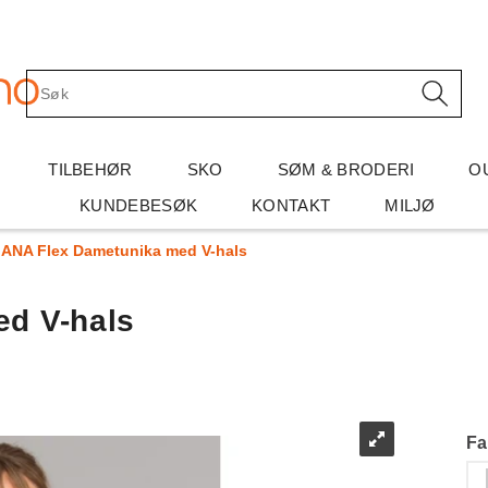
TILBEHØR
SKO
SØM & BRODERI
O
KUNDEBESØK
KONTAKT
MILJØ
ANA Flex Dametunika med V-hals
d V-hals
Fa