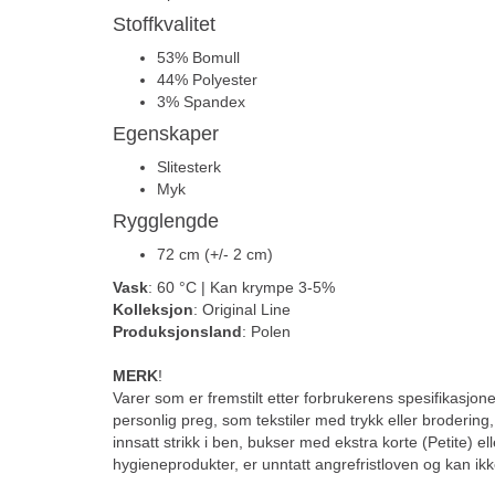
Stoffkvalitet
53% Bomull
44% Polyester
3% Spandex
Egenskaper
Slitesterk
Myk
Rygglengde
72 cm (+/- 2 cm)
Vask
: 60 °C | Kan krympe 3-5%
Kolleksjon
: Original Line
Produksjonsland
: Polen
MERK
!
Varer som er fremstilt etter forbrukerens spesifikasjoner
personlig preg, som tekstiler med trykk eller brodering
innsatt strikk i ben, bukser med ekstra korte (Petite) el
hygieneprodukter, er unntatt angrefristloven og kan ikk