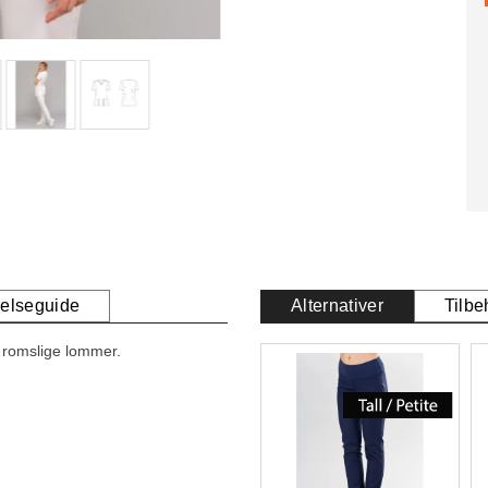
relseguide
Alternativer
Tilbe
o romslige lommer.