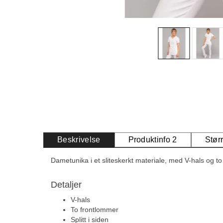
Beskrivelse
Produktinfo 2
Stør
Dametunika i et sliteskerkt materiale, med V-hals og t
Detaljer
V-hals
To frontlommer
Splitt i siden