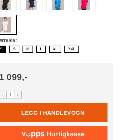
ørrelse
S
S
M
L
XL
XXL
1 099,-
-
+