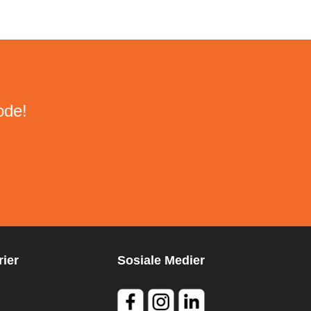
ode!
ier
Sosiale Medier