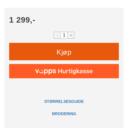
1 299,-
-
+
Kjøp
STØRRELSESGUIDE
BRODERING