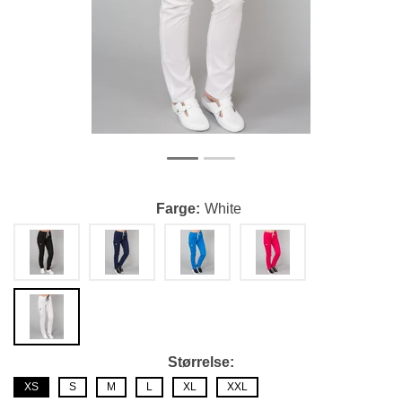
Farge
White
Størrelse
XS
S
M
L
XL
XXL