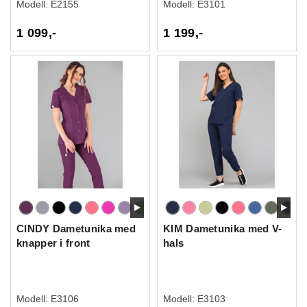
Modell:
E2155
Modell:
E3101
1 099,-
1 199,-
CINDY Dametunika med
KIM Dametunika med V-
knapper i front
hals
Modell:
E3106
Modell:
E3103