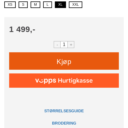
XS
S
M
L
XL
XXL
1 499,-
-
+
Kjøp
STØRRELSESGUIDE
BRODERING