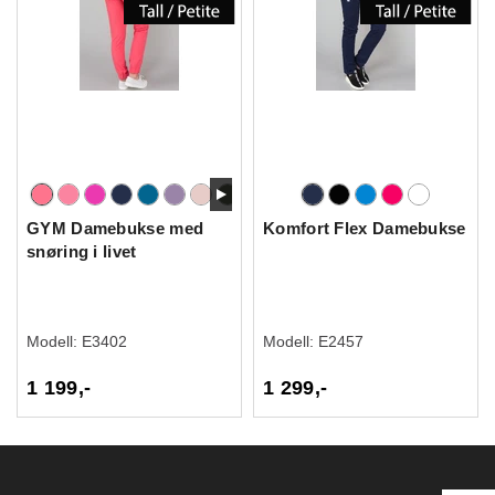
GYM Damebukse med
Komfort Flex Damebukse
snøring i livet
Modell:
E3402
Modell:
E2457
1 199,-
1 299,-