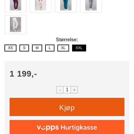
Størrelse
XS
S
M
L
XL
XXL
1 199,-
-
+
Kjøp