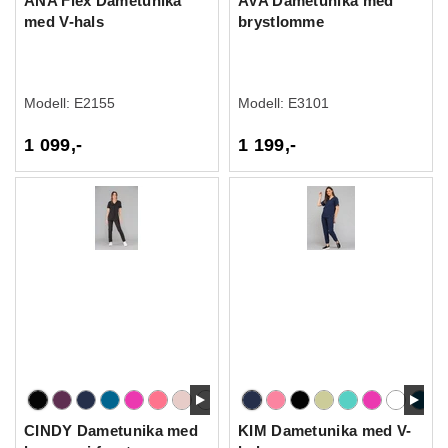
ANA Flex Dametunika
AVA Dametunika med
med V-hals
brystlomme
Modell:
E2155
Modell:
E3101
1 099,-
1 199,-
CINDY Dametunika med
KIM Dametunika med V-