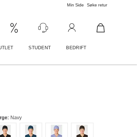
Min Side
Søke retur
Ink/Eks mva
Logg inn
UTLET
STUDENT
BEDRIFT
rge
Navy