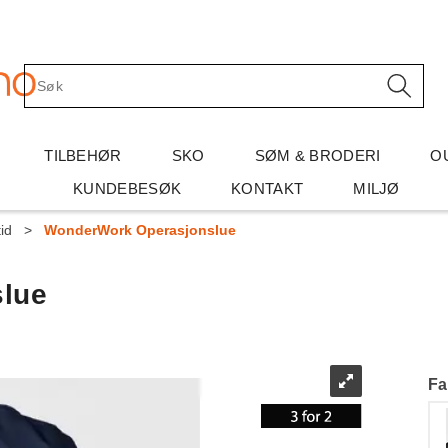
TILBEHØR
SKO
SØM & BRODERI
O
KUNDEBESØK
KONTAKT
MILJØ
id
>
WonderWork Operasjonslue
lue
Fa