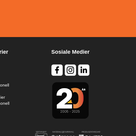
ier
Sosiale Medier
onell
ier
onell