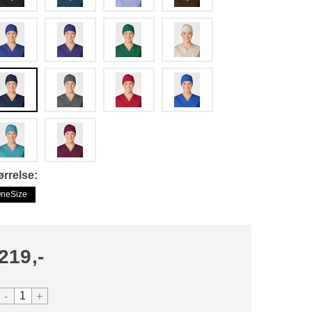
ørrelse
neSize
219,-
-
+