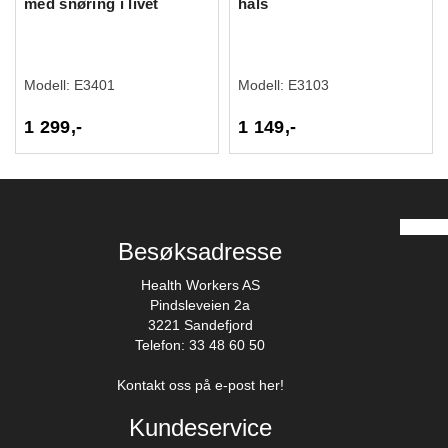
med snøring i livet
hals
Modell:
E3401
Modell:
E3103
1 299,-
1 149,-
Besøksadresse
Health Workers AS
Pindsleveien 2a
3221 Sandefjord
Telefon: 33 48 60 50
Kontakt oss på e-post her!
Kundeservice