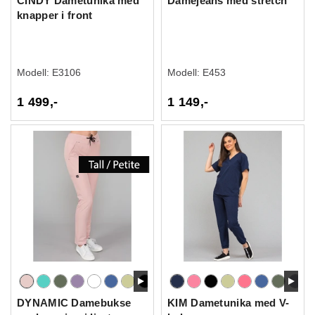
CINDY Dametunika med
Damejeans med stretch
knapper i front
Modell:
E3106
Modell:
E453
1 499,-
1 149,-
DYNAMIC Damebukse
KIM Dametunika med V-