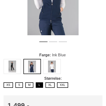
Farge
Ink Blue
Størrelse
XS
S
M
L
XL
XXL
1 499,-