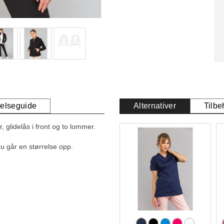
relseguide
Alternativer
Tilbe
lidelås i front og to lommer.
 du går en størrelse opp.