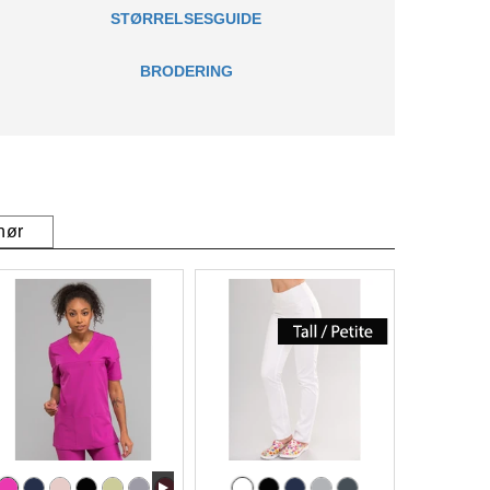
STØRRELSESGUIDE
BRODERING
hør