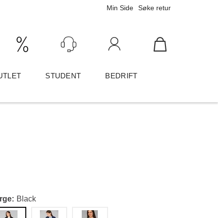
Min Side
Søke retur
Ink/Eks mva
Logg inn
UTLET
STUDENT
BEDRIFT
rge
Black