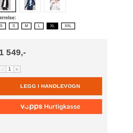
ørrelse
S
S
M
L
XL
XXL
1 549,-
-
+