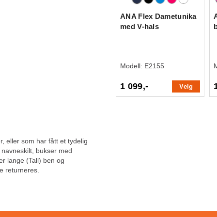
ANA Flex Dametunika
med V-hals
Modell:
E2155
1 099,-
Velg
, eller som har fått et tydelig
, navneskilt, bukser med
ler lange (Tall) ben og
e returneres.