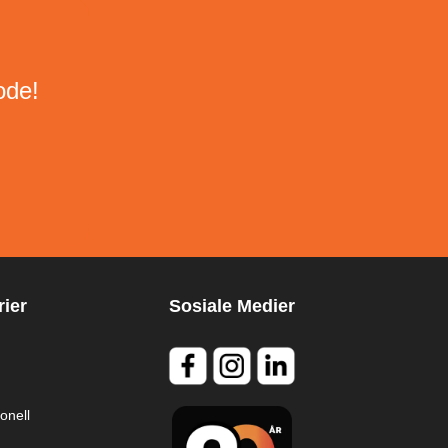
ode!
ier
Sosiale Medier
onell