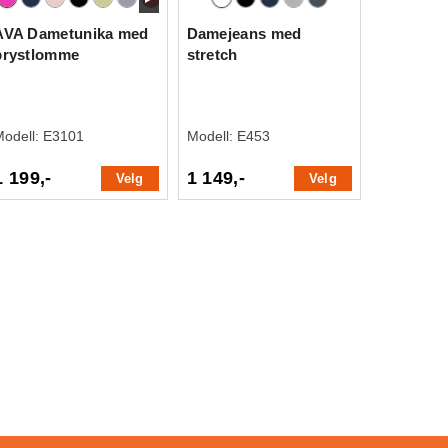
AVA Dametunika med
Damejeans med
brystlomme
stretch
Modell:
E3101
Modell:
E453
1 199,-
1 149,-
Velg
Velg