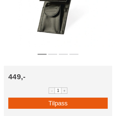
449,-
-
+
Tilpass