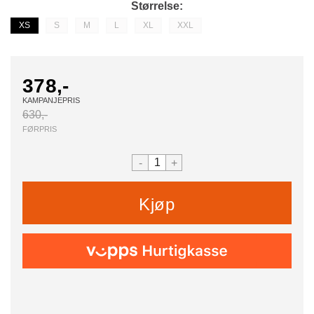
Størrelse
XS
S
M
L
XL
XXL
378,-
KAMPANJEPRIS
630,-
FØRPRIS
-
+
Kjøp