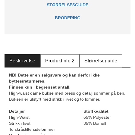
STØRRELSESGUIDE
BRODERING
Beskrivelse
Produktinfo 2
Størrelseguide
NB! Dette er en salgsvare og kan derfor ikke
byttes/returneres.
Finnes kun i begrenset antall.
High-waist dame bukse med press og detalj sømmer på ben.
Buksen er utstyrt med strikk i livet og to lommer.
Detaljer
Stoffkvalitet
High-Waist
65% Polyester
Strikk i livet
35% Bomull
To skråstilte sidelommer