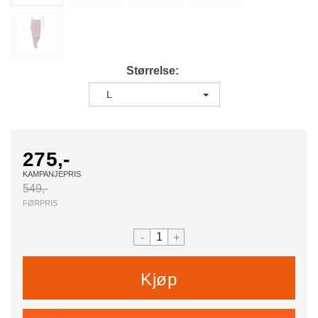
Størrelse
L
275,-
KAMPANJEPRIS
549,-
FØRPRIS
-
+
Kjøp