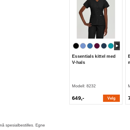
Essentials kittel med
V-hals
Modell:
8232
649,-
Velg
 må spesialbestilles. Egne