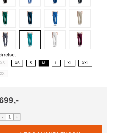
ørrelse
XS
XS
S
M
L
XL
XXL
2X
699,-
-
+