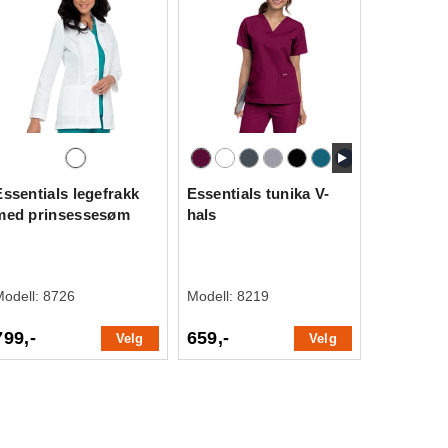
Essentials legefrakk
Essentials tunika V-
med prinsessesøm
hals
Modell:
8726
Modell:
8219
799,-
659,-
Velg
Velg