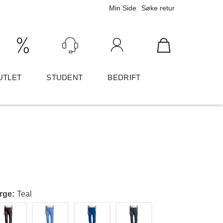
Min Side
Søke retur
Ink/Eks mva
Logg inn
UTLET
STUDENT
BEDRIFT
rge
Teal