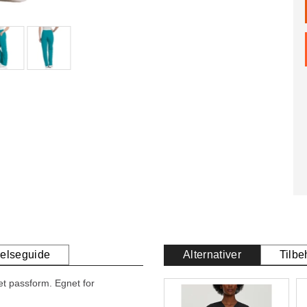
relseguide
Alternativer
Tilbe
et passform. Egnet for