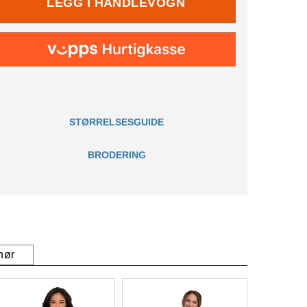
STØRRELSESGUIDE
BRODERING
hør