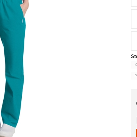
St
X
P