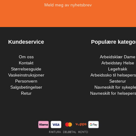
Meld meg av nyhetsbrev
Kundeservice
Populære kategor
Om oss
Arbeidsklær Dame
Kontakt
Arbeidstøy Helse
Størrelsesguide
Legefrakk
Vaskeinstruksjoner
Arbeidssko til helsepers
Personvern
Søsterur
Salgsbetingelser
Navneskilt for sykeple
Retur
Navneskilt for helsepers