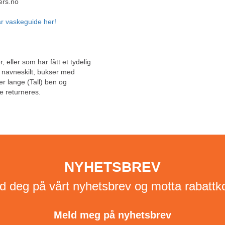
ers.no
r vaskeguide her!
, eller som har fått et tydelig
, navneskilt, bukser med
ler lange (Tall) ben og
e returneres.
NYHETSBREV
d deg på vårt nyhetsbrev og motta rabattk
Meld meg på nyhetsbrev