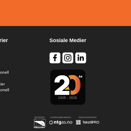
ier
Sosiale Medier
onell
ier
onell