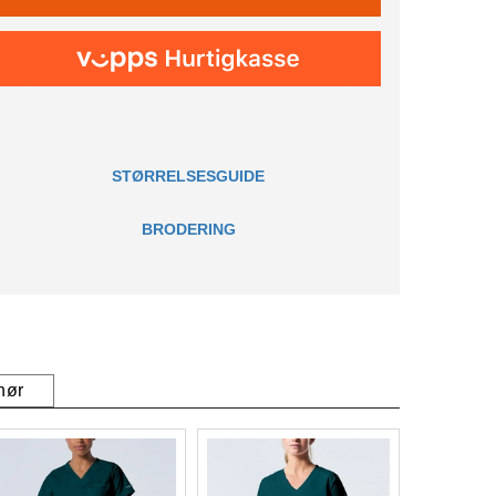
STØRRELSESGUIDE
BRODERING
hør