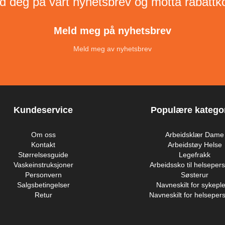
d deg på vårt nyhetsbrev og motta rabattk
Meld meg på nyhetsbrev
Meld meg av nyhetsbrev
Kundeservice
Populære kategor
Om oss
Arbeidsklær Dame
Kontakt
Arbeidstøy Helse
Størrelsesguide
Legefrakk
Vaskeinstruksjoner
Arbeidssko til helsepers
Personvern
Søsterur
Salgsbetingelser
Navneskilt for sykeple
Retur
Navneskilt for helsepers