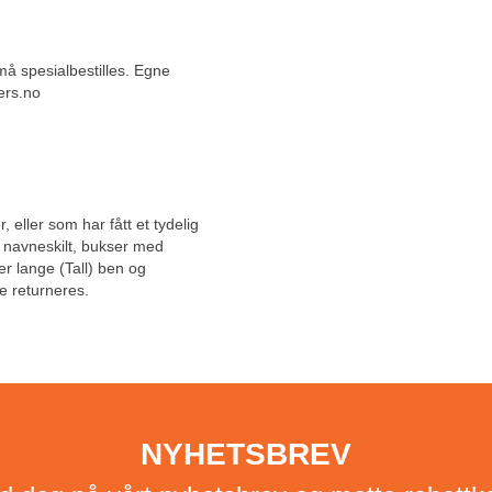
 må spesialbestilles. Egne
ers.no
, eller som har fått et tydelig
, navneskilt, bukser med
ler lange (Tall) ben og
e returneres.
NYHETSBREV