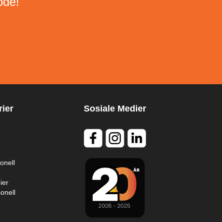
ode!
ier
Sosiale Medier
onell
ier
onell