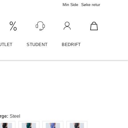
Min Side
Søke retur
Ink/Eks mva
Logg inn
UTLET
STUDENT
BEDRIFT
rge
Steel