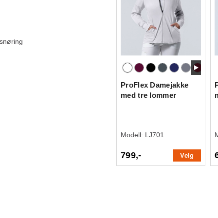
 snøring
ProFlex Damejakke
med tre lommer
Modell:
LJ701
799,-
Velg