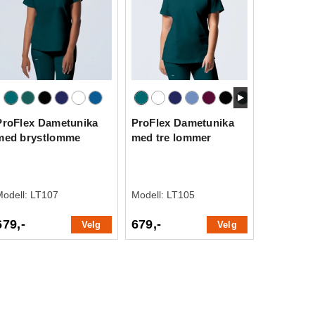
ProFlex Dametunika
ProFlex Dametunika
med brystlomme
med tre lommer
Modell:
LT107
Modell:
LT105
679,-
679,-
Velg
Velg