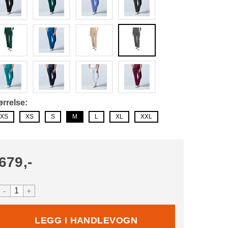
ørrelse
XS
XS
S
M
L
XL
XXL
679,-
-
+