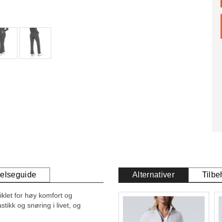
relseguide
Alternativer
Tilbe
klet for høy komfort og
tikk og snøring i livet, og