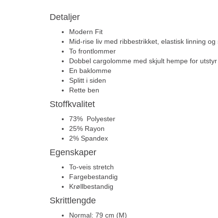
Detaljer
Modern Fit
Mid-rise liv med ribbestrikket, elastisk linning og
To frontlommer
Dobbel cargolomme med skjult hempe for utstyr
En baklomme
Splitt i siden
Rette ben
Stoffkvalitet
73% Polyester
25% Rayon
2% Spandex
Egenskaper
To-veis stretch
Fargebestandig
Krøllbestandig
Skrittlengde
Normal: 79 cm (M)