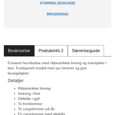
STØRRELSESGUIDE
BRODERING
Beskrivelse
Produktinfo 2
Størrelseguide
Forward herrebukse med ribbestrikket linning og mansjetter i
ben. Funksjonell modell med syv lommer og god
bevegelighet.
Detaljer
Ribbestrikket linning
Snøring i livet
Glidelås i gylf
To frontlommer
To cargolommer på lår
En cargolomme med glidelås