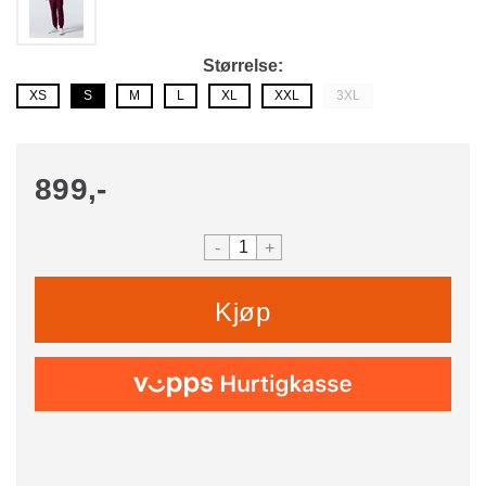
Størrelse
XS
S
M
L
XL
XXL
3XL
899,-
-
+
Kjøp