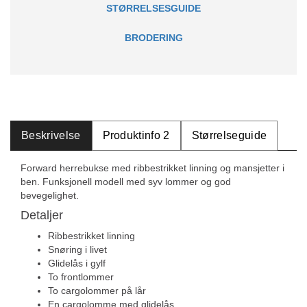
STØRRELSESGUIDE
BRODERING
Beskrivelse
Produktinfo 2
Størrelseguide
Forward herrebukse med ribbestrikket linning og mansjetter i
ben. Funksjonell modell med syv lommer og god
bevegelighet.
Detaljer
Ribbestrikket linning
Snøring i livet
Glidelås i gylf
To frontlommer
To cargolommer på lår
En cargolomme med glidelås