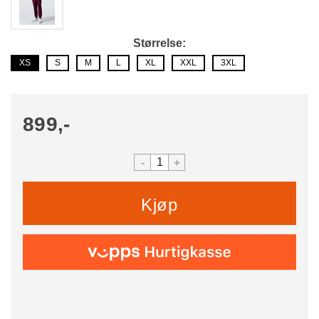
Størrelse
XS
S
M
L
XL
XXL
3XL
899,-
-
+
Kjøp