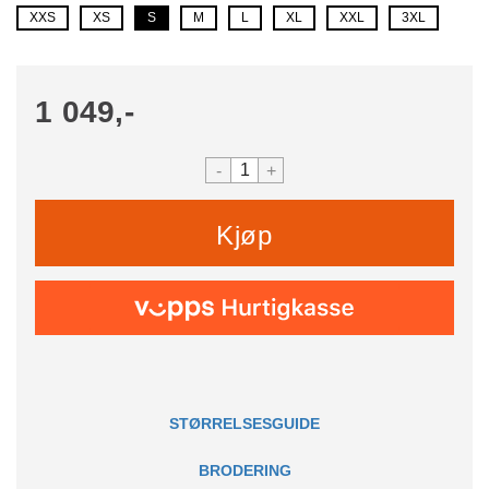
XXS
XS
S
M
L
XL
XXL
3XL
1 049,-
-
+
Kjøp
STØRRELSESGUIDE
BRODERING