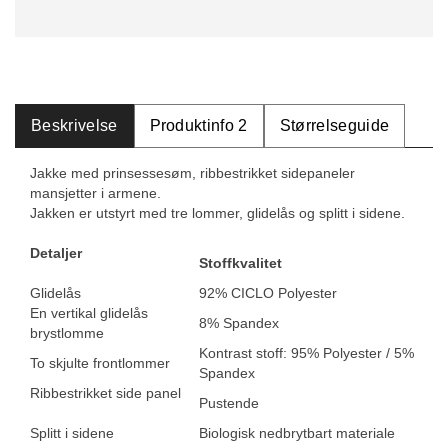
Beskrivelse
Produktinfo 2
Størrelseguide
Jakke med prinsessesøm, ribbestrikket sidepaneler
mansjetter i armene.
Jakken er utstyrt med tre lommer, glidelås og splitt i sidene.
Detaljer
Stoffkvalitet
Glidelås
92% CICLO Polyester
En vertikal glidelås
8% Spandex
brystlomme
Kontrast stoff: 95% Polyester / 5%
To skjulte frontlommer
Spandex
Ribbestrikket side panel
Pustende
Splitt i sidene
Biologisk nedbrytbart materiale