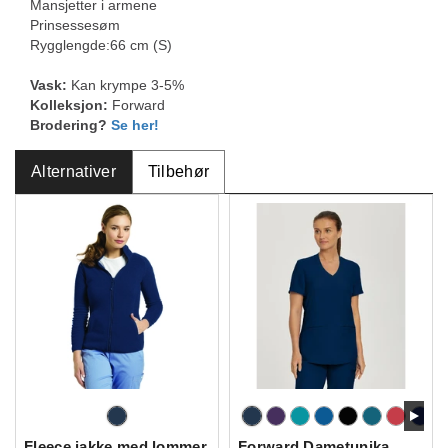
Mansjetter i armene
Prinsessesøm
Rygglengde:66 cm (S)
Vask:
Kan krympe 3-5%
Kolleksjon:
Forward
Brodering?
Se her!
Alternativer
Tilbehør
Fleece jakke med lommer
Forward Dametunika