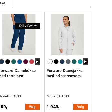
hør
Forward Damebukse
Forward Damejakke
med rette ben
med prinsessesøm
Modell:
LB400
Modell:
LJ700
799,-
1 049,-
Velg
Velg