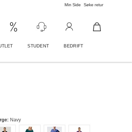
Min Side
Søke retur
Ink/Eks mva
Logg inn
UTLET
STUDENT
BEDRIFT
rge
Navy