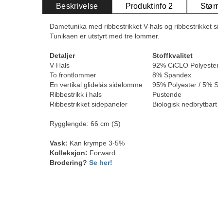
Beskrivelse
Produktinfo 2
Stør
Dametunika med ribbestrikket V-hals og ribbestrikket s
Tunikaen er utstyrt med tre lommer.
Detaljer
Stoffkvalitet
V-Hals
92% CiCLO Polyeste
To frontlommer
8% Spandex
En vertikal glidelås sidelomme
95% Polyester / 5% S
Ribbestrikk i hals
Pustende
Ribbestrikket sidepaneler
Biologisk nedbrytbart
Rygglengde: 66 cm (S)
Vask:
Kan krympe 3-5%
Kolleksjon:
Forward
Brodering?
Se her!