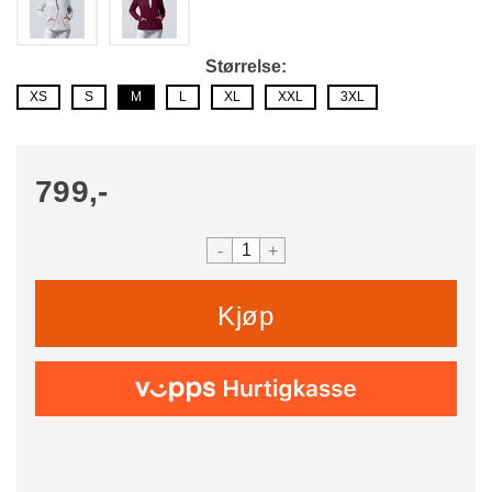
Størrelse
XS
S
M
L
XL
XXL
3XL
799,-
-
+
Kjøp