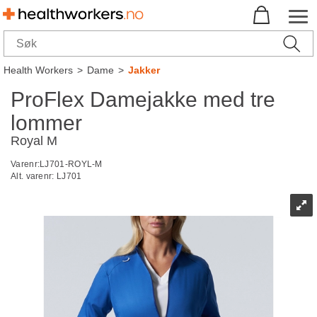
Health Workers
>
Dame
>
Jakker
ProFlex Damejakke med tre
lommer
Royal M
Varenr:
LJ701-ROYL-M
Alt. varenr:
LJ701