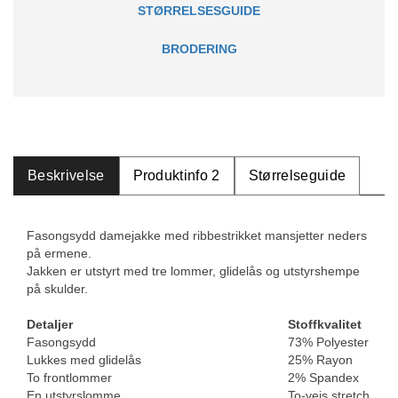
STØRRELSESGUIDE
BRODERING
Beskrivelse
Produktinfo 2
Størrelseguide
Fasongsydd damejakke med ribbestrikket mansjetter neders
på ermene.
Jakken er utstyrt med tre lommer, glidelås og utstyrshempe
på skulder.
Detaljer
Stoffkvalitet
Fasongsydd
73% Polyester
Lukkes med glidelås
25% Rayon
To frontlommer
2% Spandex
En utstyrslomme
To-veis stretch