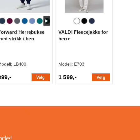
Forward Herrebukse
VALDI Fleecejakke for
med strikk i ben
herre
Modell:
LB409
Modell:
E703
899,-
1 599,-
Velg
Velg
ode!