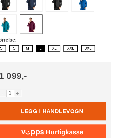
ørrelse
S
S
M
L
XL
XXL
3XL
1 099,-
-
+