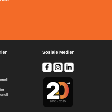
ier
Sosiale Medier
onell
ier
onell