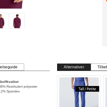
relseguide
Alternativer
Tilbe
Stoffkvalitet
88% Resirkulert polyester
12% Spandex