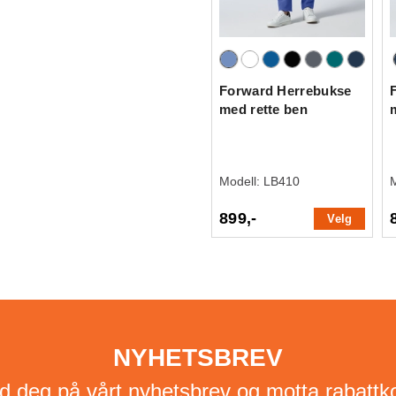
Forward Herrebukse
med rette ben
Modell:
LB410
899,-
Velg
NYHETSBREV
d deg på vårt nyhetsbrev og motta rabattk