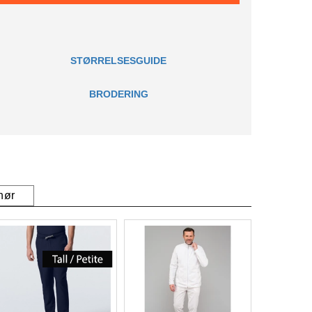
STØRRELSESGUIDE
BRODERING
hør