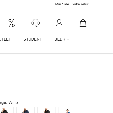
Min Side
Søke retur
Ink/Eks mva
Logg inn
UTLET
STUDENT
BEDRIFT
rge
Wine