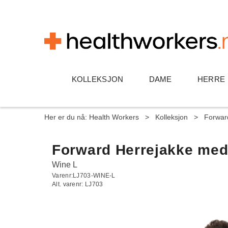
KOLLEKSJON
DAME
HERRE
Her er du nå:
Health Workers
>
Kolleksjon
>
Forwar
Forward Herrejakke med
Wine L
Varenr:
LJ703-WINE-L
Alt. varenr:
LJ703