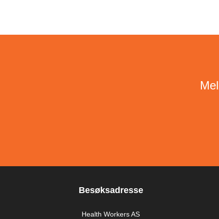
Mel
Besøksadresse
Health Workers AS