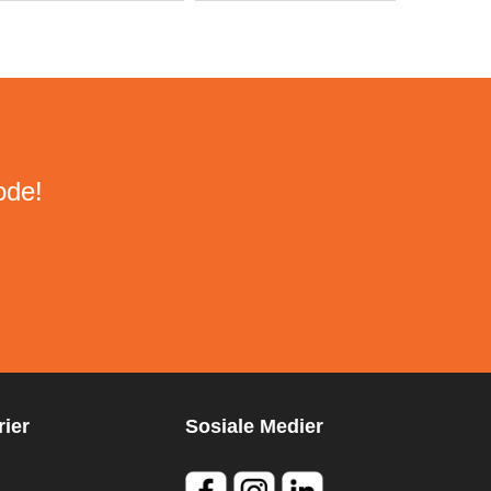
ode!
ier
Sosiale Medier