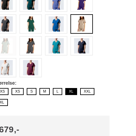
ørrelse
XS
XS
S
M
L
XL
XXL
XL
679,-