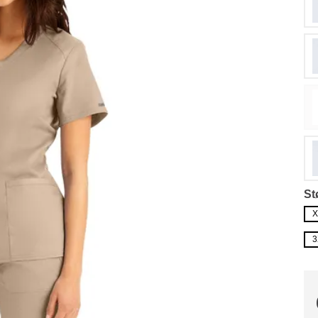
St
X
3