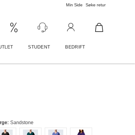
Min Side
Søke retur
Ink/Eks mva
Logg inn
UTLET
STUDENT
BEDRIFT
rge
Sandstone