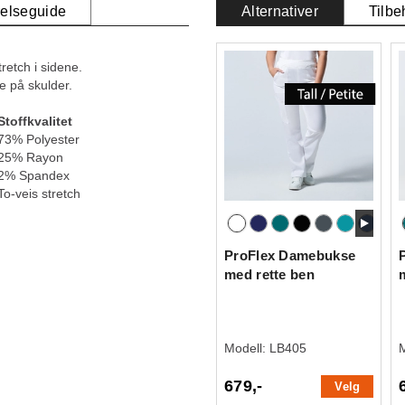
relseguide
Alternativer
Tilbe
retch i sidene.
e på skulder.
Stoffkvalitet
73% Polyester
25% Rayon
2% Spandex
To-veis stretch
ProFlex Damebukse
med rette ben
Modell:
LB405
679,-
Velg