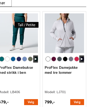
hør
ProFlex Damebukse
ProFlex Damejakke
med strikk i ben
med tre lommer
Modell:
LB406
Modell:
LJ701
679,-
799,-
Velg
Velg