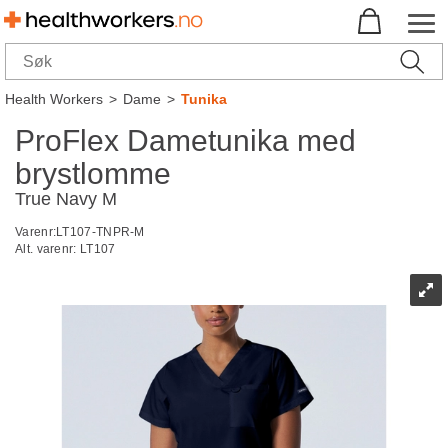
Health Workers
>
Dame
>
Tunika
ProFlex Dametunika med
brystlomme
True Navy M
Varenr:
LT107-TNPR-M
Alt. varenr:
LT107