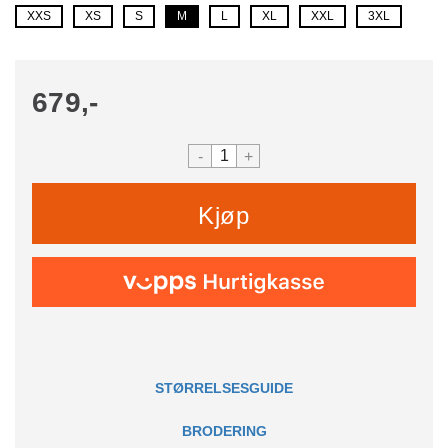
XXS
XS
S
M
L
XL
XXL
3XL
679,-
-
+
Kjøp
STØRRELSESGUIDE
BRODERING