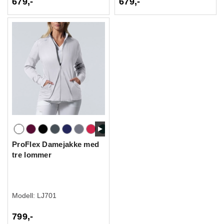
679,-
679,-
ProFlex Damejakke med
tre lommer
Modell:
LJ701
799,-