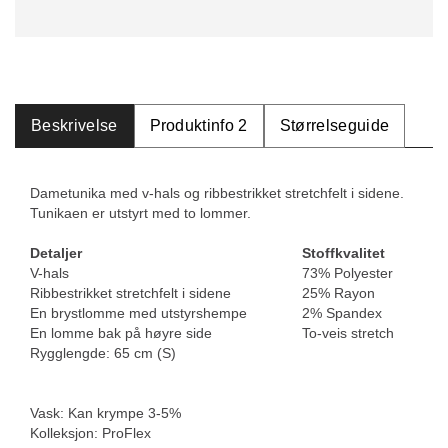
Beskrivelse
Produktinfo 2
Størrelseguide
Dametunika med v-hals og ribbestrikket stretchfelt i sidene.
Tunikaen er utstyrt med to lommer.
Detaljer
Stoffkvalitet
V-hals
73% Polyester
Ribbestrikket stretchfelt i sidene
25% Rayon
En brystlomme med utstyrshempe
2% Spandex
En lomme bak på høyre side
To-veis stretch
Rygglengde: 65 cm (S)
Vask: Kan krympe 3-5%
Kolleksjon: ProFlex