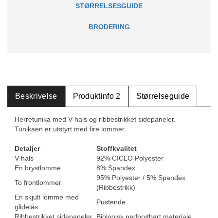
STØRRELSESGUIDE
BRODERING
Beskrivelse
Produktinfo 2
Størrelseguide
Herretunika med V-hals og ribbestrikket sidepaneler.
Tunikaen er utstyrt med fire lommer.
Detaljer
Stoffkvalitet
V-hals
92% CICLO Polyester
En brystlomme
8% Spandex
95% Polyester / 5% Spandex
To frontlommer
(Ribbestrikk)
En skjult lomme med
Pustende
glidelås
Ribbestrikket sidepaneler
Biologisk nedbrytbart materiale