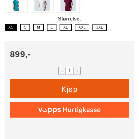
Størrelse
XS
S
M
L
XL
XXL
3XL
899,-
-
+
Kjøp