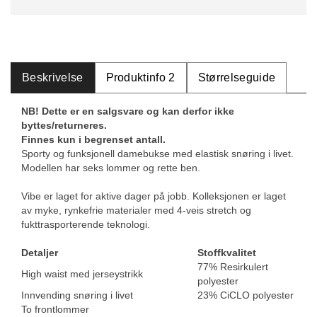
Beskrivelse
Produktinfo 2
Størrelseguide
NB! Dette er en salgsvare og kan derfor ikke
byttes/returneres.
Finnes kun i begrenset antall.
Sporty og funksjonell damebukse med elastisk snøring i livet.
Modellen har seks lommer og rette ben.
Vibe er laget for aktive dager på jobb. Kolleksjonen er laget
av myke, rynkefrie materialer med 4-veis stretch og
fukttrasporterende teknologi.
Detaljer
Stoffkvalitet
77% Resirkulert
High waist med jerseystrikk
polyester
Innvending snøring i livet
23% CiCLO polyester
To frontlommer