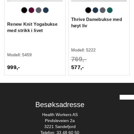
Thrive Damebukse med
Renew Knit Yogabukse
høyt liv
med strikk i livet
Modell:
5222
Modell:
5459
769,-
999,-
577,-
Besøksadresse
Health Workers AS
Pindsleveien 2a
3221 Sandefjord
Telefon: 33 48 60 50