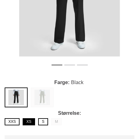
Farge
Black
Størrelse
XXS
XS
S
M