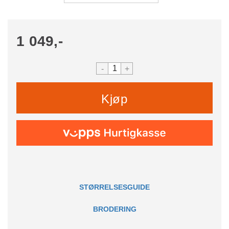
1 049,-
-
+
Kjøp
STØRRELSESGUIDE
BRODERING