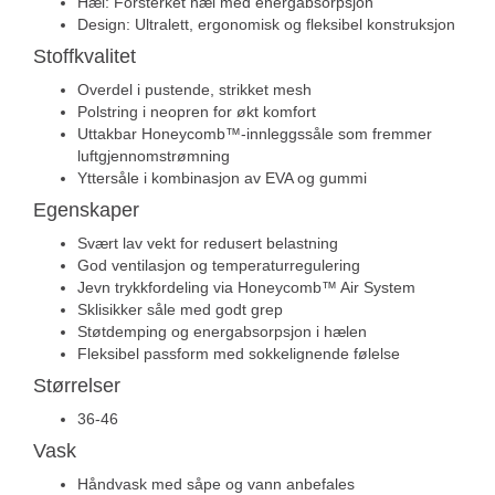
Hæl: Forsterket hæl med energabsorpsjon
Design: Ultralett, ergonomisk og fleksibel konstruksjon
Stoffkvalitet
Overdel i pustende, strikket mesh
Polstring i neopren for økt komfort
Uttakbar Honeycomb™-innleggssåle som fremmer
luftgjennomstrømning
Yttersåle i kombinasjon av EVA og gummi
Egenskaper
Svært lav vekt for redusert belastning
God ventilasjon og temperaturregulering
Jevn trykkfordeling via Honeycomb™ Air System
Sklisikker såle med godt grep
Støtdemping og energabsorpsjon i hælen
Fleksibel passform med sokkelignende følelse
Størrelser
36-46
Vask
Håndvask med såpe og vann anbefales